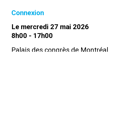
Connexion
Le mercredi 27 mai 2026
8h00 - 17h00
Palais des congrès de Montréal
200 avenue Viger Ouest, Montréal,
QC H2Z 1K4
Voir les directions
Restez informé!