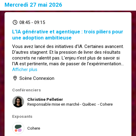
Mercredi 27 mai 2026
08:45
-
09:15
L’IA générative et agentique : trois piliers pour
une adoption ambitieuse
Vous avez lancé des initiatives d’IA. Certaines avancent.
D’autres stagnent. Et la pression de livrer des résultats
concrets ne ralentit pas. L’enjeu n’est plus de savoir si
l’IA est pertinente, mais de passer de l’expérimentation
à un impact réel et mesurable.
Afficher plus
Dans cette conférence d’ouverture, Christine Pelletier
Scène Connexion
présentera une approche pragmatique pour aider les
dirigeants à identifier où l’IA crée réellement de la valeur,
Conférenciers
prioriser les initiatives et déployer à grande échelle dans
une optique souveraine.
Christine Pelletier
Débutez la journée avec les repères nécessaires pour
Responsable mise en marché - Québec
-
Cohere
adopter l’IA avec clarté, confiance et ambition.
Quels avantages les participant·es retireront-ils de
Exposants
cette tribune?
Identifier les problèmes d'affaires où l'IA crée une
Cohere
valeur réelle